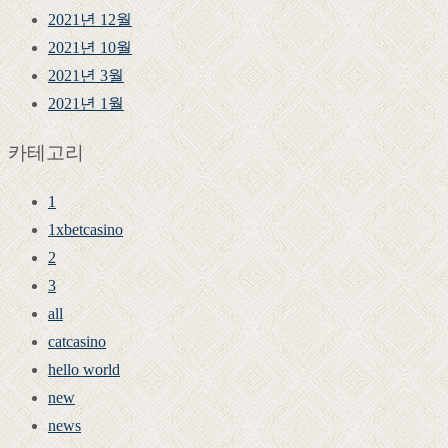
2021년 12월
2021년 10월
2021년 3월
2021년 1월
카테고리
1
1xbetcasino
2
3
all
catcasino
hello world
new
news