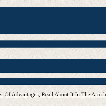
 Of Advantages, Read About It In The Articl