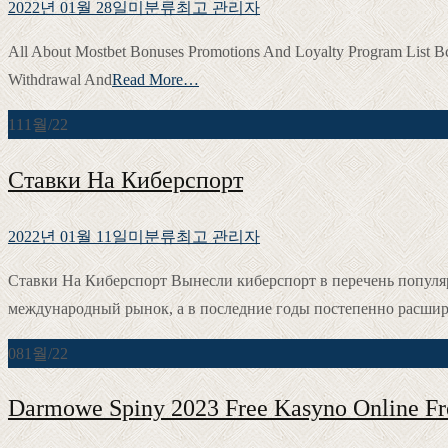
2022년 01월 28일
미분류
최고 관리자
All About Mostbet Bonuses Promotions And Loyalty Program List B
Withdrawal And
Read More…
11
1월/22
Ставки На Киберспорт
2022년 01월 11일
미분류
최고 관리자
Ставки На Киберспорт Вынесли киберспорт в перечень популя
международный рынок, а в последние годы постепенно расшир
08
1월/22
Darmowe Spiny 2023 Free Kasyno Online Fr