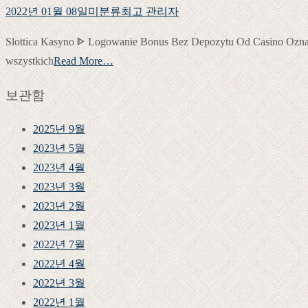
2022년 01월 08일
미분류
최고 관리자
Slottica Kasyno ᐈ Logowanie Bonus Bez Depozytu Od Casino Oznac
wszystkich
Read More…
보관함
2025년 9월
2023년 5월
2023년 4월
2023년 3월
2023년 2월
2023년 1월
2022년 7월
2022년 4월
2022년 3월
2022년 1월