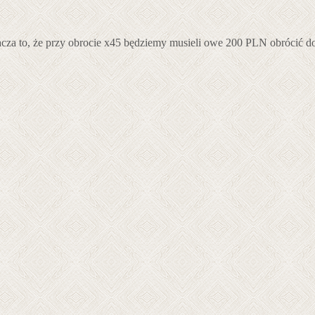
za to, że przy obrocie x45 będziemy musieli owe 200 PLN obrócić 