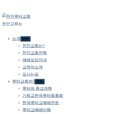
천안교회는
소개
천안교회는?
천안교회연혁
예배모임안내
교역자소개
오시는길
루터교회란?
루터와 종교개혁
기독교한국루터회총회
한국루터교예배찬트
루터교예배이해