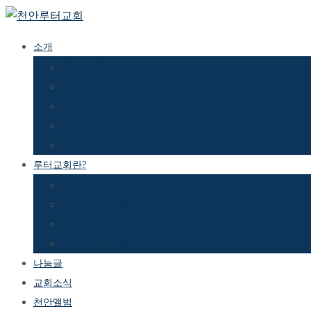
Skip
소개
to
천안교회는?
content
천안교회연혁
예배모임안내
교역자소개
오시는길
루터교회란?
루터와 종교개혁
기독교한국루터회총회
한국루터교예배찬트
루터교예배이해
나눔글
교회소식
천안앨범